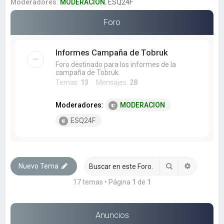
a
Moderadores:
MODERACION
,
ESQ24F
r
Foro
Informes Campaña de Tobruk
Foro destinado para los informes de la
campaña de Tobruk.
Temas:
13
Mensajes:
28
Moderadores:
MODERACION
ESQ24F
Buscar
Búsqueda
Nuevo Tema
17 temas • Página
1
de
1
Anuncios