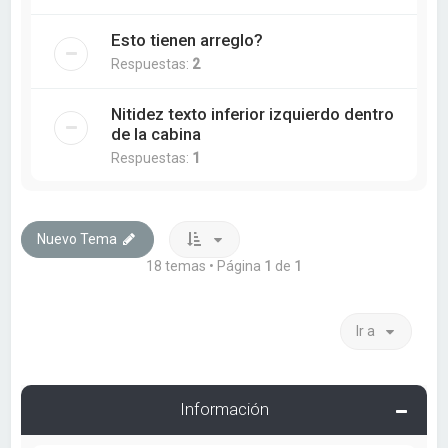
Esto tienen arreglo?
Respuestas:
2
Nitidez texto inferior izquierdo dentro
de la cabina
Respuestas:
1
Nuevo Tema
18 temas • Página
1
de
1
Ir a
Información