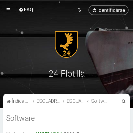
FAQ
Identificarse
24 Flotilla
B
Índice general
ESCUADRÓN 24F
ESCUADRÓN 24F IL2-1946
Software
u
Software
s
c