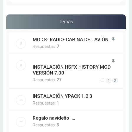
Temas
MODS- RADIO-CABINA DEL AVIÓN.
Respuestas:
7
INSTALACIÓN HSFX HISTORY MOD
VERSIÓN 7.00
Respuestas:
27
1
2
INSTALACIÓN YPACK 1.2.3
Respuestas:
1
Regalo navideño ....
Respuestas:
3