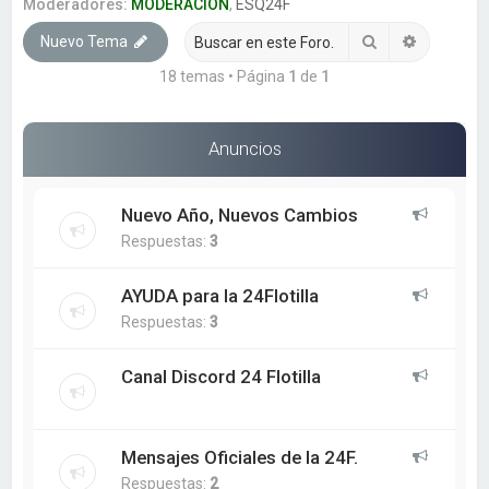
a
Moderadores:
MODERACION
,
ESQ24F
r
Buscar
Búsqueda
Nuevo Tema
18 temas • Página
1
de
1
Anuncios
Nuevo Año, Nuevos Cambios
Respuestas:
3
AYUDA para la 24Flotilla
Respuestas:
3
Canal Discord 24 Flotilla
Mensajes Oficiales de la 24F.
Respuestas:
2