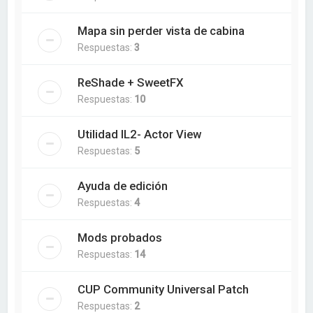
Mapa sin perder vista de cabina
Respuestas:
3
ReShade + SweetFX
Respuestas:
10
Utilidad IL2- Actor View
Respuestas:
5
Ayuda de edición
Respuestas:
4
Mods probados
Respuestas:
14
CUP Community Universal Patch
Respuestas:
2