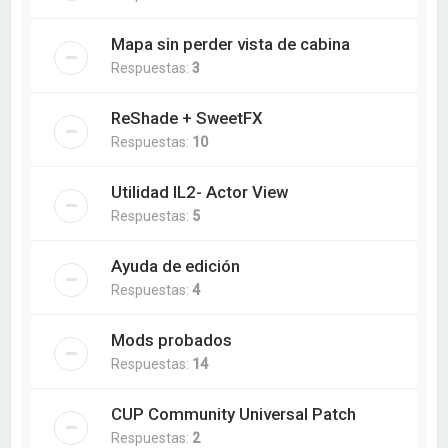
Mapa sin perder vista de cabina
Respuestas:
3
ReShade + SweetFX
Respuestas:
10
Utilidad IL2- Actor View
Respuestas:
5
Ayuda de edición
Respuestas:
4
Mods probados
Respuestas:
14
CUP Community Universal Patch
Respuestas:
2