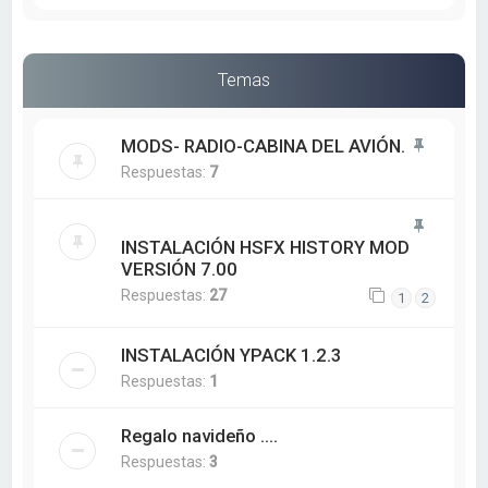
Temas
MODS- RADIO-CABINA DEL AVIÓN.
Respuestas:
7
INSTALACIÓN HSFX HISTORY MOD
VERSIÓN 7.00
Respuestas:
27
1
2
INSTALACIÓN YPACK 1.2.3
Respuestas:
1
Regalo navideño ....
Respuestas:
3