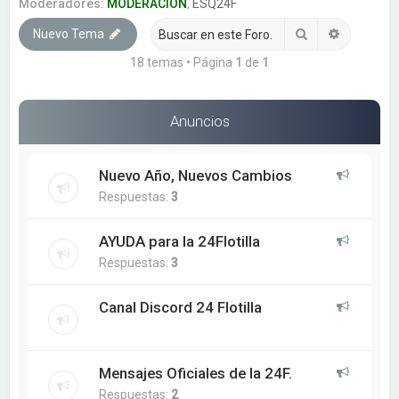
a
Moderadores:
MODERACION
,
ESQ24F
r
Buscar
Búsqueda
Nuevo Tema
18 temas • Página
1
de
1
Anuncios
Nuevo Año, Nuevos Cambios
Respuestas:
3
AYUDA para la 24Flotilla
Respuestas:
3
Canal Discord 24 Flotilla
Mensajes Oficiales de la 24F.
Respuestas:
2