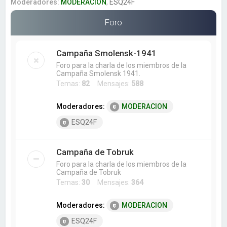
a
Moderadores:
MODERACION
,
ESQ24F
r
Foro
Campaña Smolensk-1941
Foro para la charla de los miembros de la
Campaña Smolensk 1941.
Temas:
82
Mensajes:
588
Moderadores:
MODERACION
ESQ24F
Campaña de Tobruk
Foro para la charla de los miembros de la
Campaña de Tobruk
Temas:
30
Mensajes:
364
Moderadores:
MODERACION
ESQ24F