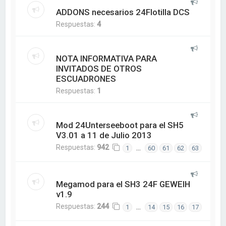
ADDONS necesarios 24Flotilla DCS
Respuestas:
4
NOTA INFORMATIVA PARA
INVITADOS DE OTROS
ESCUADRONES
Respuestas:
1
Mod 24Unterseeboot para el SH5
V3.01 a 11 de Julio 2013
Respuestas:
942
…
1
60
61
62
63
Megamod para el SH3 24F GEWEIH
v1.9
Respuestas:
244
…
1
14
15
16
17