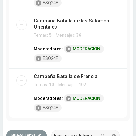
ESQ24F
Campaña Batalla de las Salomón
Orientales
Temas:
5
Mensajes:
36
Moderadores:
MODERACION
ESQ24F
Campaña Batalla de Francia
Temas:
10
Mensajes:
107
Moderadores:
MODERACION
ESQ24F
Buscar
Búsqueda
Nuevo Tema