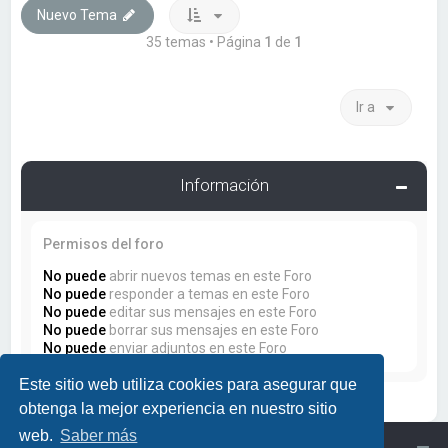
Nuevo Tema
35 temas • Página
1
de
1
Ir a
Información
Permisos del foro
No puede
abrir nuevos temas en este Foro
No puede
responder a temas en este Foro
No puede
editar sus mensajes en este Foro
No puede
borrar sus mensajes en este Foro
No puede
enviar adjuntos en este Foro
Este sitio web utiliza cookies para asegurar que
obtenga la mejor experiencia en nuestro sitio
web.
Saber más