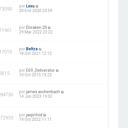
por
Lexu
73090
20 Ene 2020 23:59
por
Elcraken.20
71901
29 Mar 2022 23:22
por
Beltza
17010
18 Oct 2021 12:12
por
E69_Deliverator
5615
10 Oct 2015 19:23
por
james.aschenbach
384730
14 Jun 2023 19:02
por
jaspritvid
272955
19 Oct 2022 11:11