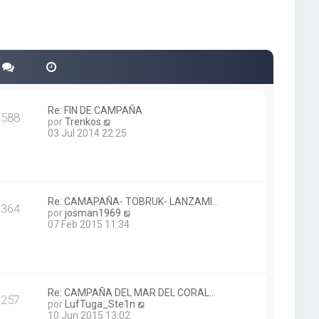
Re: FIN DE CAMPAÑA
588
V
por
Trenkos
e
03 Jul 2014 22:25
r
ú
l
t
i
m
Re: CAMAPAÑA- TOBRUK- LANZAMI…
364
o
V
por
josman1969
m
e
07 Feb 2015 11:34
e
r
n
ú
s
l
a
t
j
i
e
m
Re: CAMPAÑA DEL MAR DEL CORAL…
257
o
V
por
LufTuga_Ste1n
m
e
10 Jun 2015 13:02