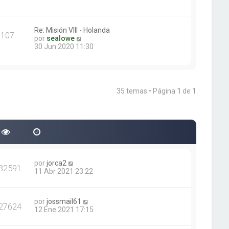
e
r
n
ú
s
l
a
t
Re: Misión VIII - Holanda
107
j
i
V
por
sealowe
e
m
e
30 Jun 2020 11:30
o
r
m
ú
e
l
n
t
s
i
35 temas • Página
1
de
1
a
m
j
o
e
m
e
n
s
a
j
e
por
jorca2
32591
11 Abr 2021 23:22
por
jossmail61
27624
12 Ene 2021 17:15