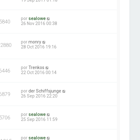
19 Sep 2017 01:18
por
sealowe
5840
26 Nov 2016 00:38
por
monry
12880
28 Oct 2016 19:16
por
Trenkos
6446
22 Oct 2016 00:14
por
der Schiffsjunge
6879
26 Sep 2016 22:20
por
sealowe
5706
25 Sep 2016 11:59
por
sealowe