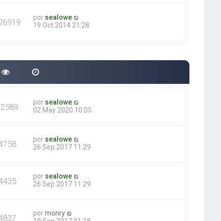
por
sealowe
26919
19 Oct 2014 21:28
por
sealowe
12589
02 May 2020 10:05
por
sealowe
4758
26 Sep 2017 11:29
por
sealowe
4435
26 Sep 2017 11:29
por
monry
4837