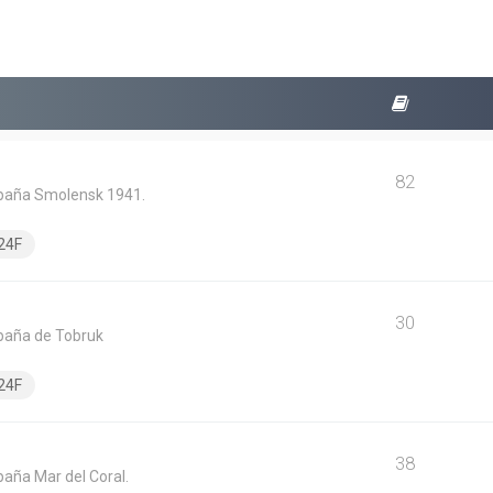
82
mpaña Smolensk 1941.
24F
30
mpaña de Tobruk
24F
38
paña Mar del Coral.