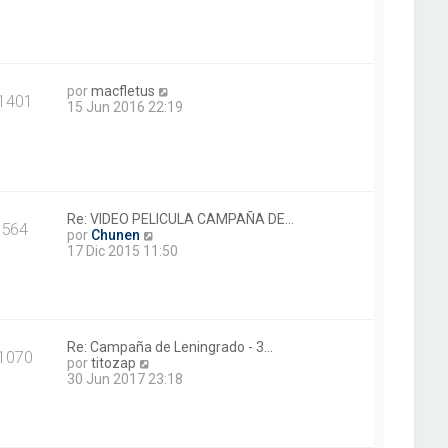
e
r
n
ú
s
l
a
t
j
i
V
e
m
por
macfletus
1401
e
o
15 Jun 2016 22:19
r
m
ú
e
l
n
t
s
i
a
m
j
o
e
Re: VIDEO PELICULA CAMPAÑA DE…
564
V
m
por
Chunen
e
e
17 Dic 2015 11:50
r
n
ú
s
l
a
t
j
i
e
m
Re: Campaña de Leningrado - 3…
1070
V
o
por
titozap
e
m
30 Jun 2017 23:18
r
e
ú
n
l
s
t
a