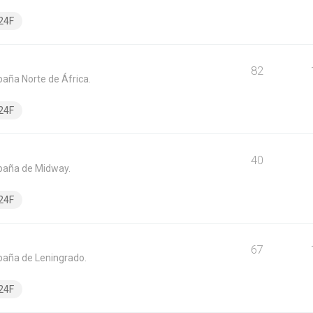
24F
82
paña Norte de África.
24F
40
mpaña de Midway.
24F
67
paña de Leningrado.
24F