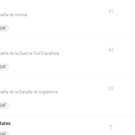
91
paña de Grecia.
24F
43
aña de la Guerra Civil Española.
24F
23
ña de la Batalla de Inglaterra.
24F
tales
5
24F