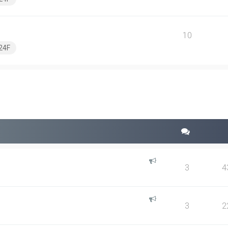
10
24F
squeda avanzada
3
4
3
2