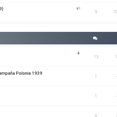
9)
9
5
13
 campaña Polonia 1939
1
1
0