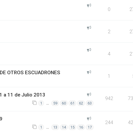
0
2
2
2
4
2
S DE OTROS ESCUADRONES
1
 a 11 de Julio 2013
942
7
…
1
59
60
61
62
63
9
244
4
…
1
13
14
15
16
17