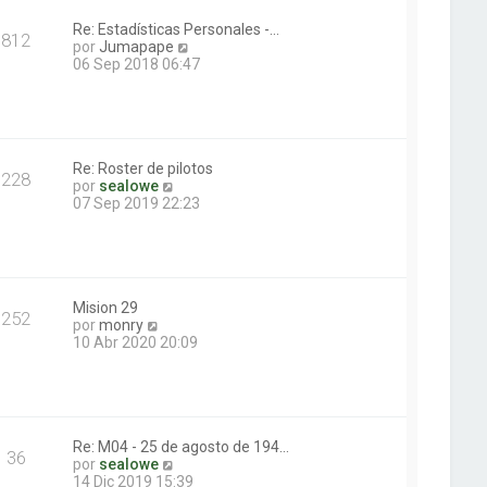
i
j
m
e
Re: Estadísticas Personales -…
812
o
V
por
Jumapape
m
e
06 Sep 2018 06:47
e
r
n
ú
s
l
a
t
j
i
e
m
Re: Roster de pilotos
228
V
o
por
sealowe
e
m
07 Sep 2019 22:23
r
e
ú
n
l
s
t
a
i
j
m
e
Mision 29
252
V
o
por
monry
e
m
10 Abr 2020 20:09
r
e
ú
n
l
s
t
a
i
j
m
e
Re: M04 - 25 de agosto de 194…
36
o
V
por
sealowe
m
e
14 Dic 2019 15:39