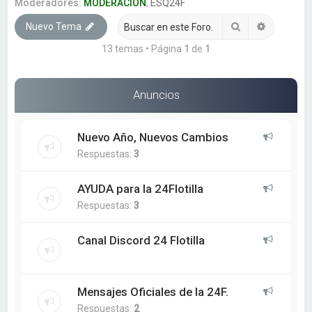
a
Moderadores:
MODERACION
,
ESQ24F
r
Buscar
Búsqueda
Nuevo Tema
13 temas • Página
1
de
1
Anuncios
Nuevo Año, Nuevos Cambios
Respuestas:
3
AYUDA para la 24Flotilla
Respuestas:
3
Canal Discord 24 Flotilla
Mensajes Oficiales de la 24F.
Respuestas:
2