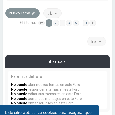
Nuevo Tema
367 temas
1
…
2
3
4
5
8
Página
1
de
8
Siguiente
Ir a
Información
Permisos del foro
No puede
abrir nuevos temas en este Foro
No puede
responder a temas en este Foro
No puede
editar sus mensajes en este Foro
No puede
borrar sus mensajes en este Foro
No puede
enviar adjuntos en este Foro
Este sitio web utiliza cookies para asegurar que