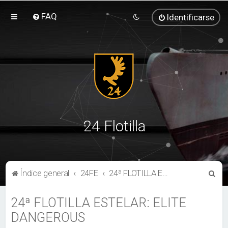
FAQ
Identificarse
24 Flotilla
B
Índice general
24FE
24ª FLOTILLA ESTELAR: ELITE DANGEROUS
u
24ª FLOTILLA ESTELAR: ELITE
s
DANGEROUS
c