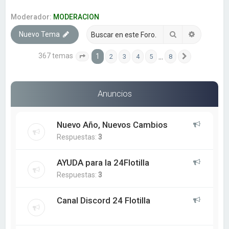
a
r
Moderador:
MODERACION
Buscar
Búsqueda
Nuevo Tema
367 temas
1
…
2
3
4
5
8
Página
1
de
8
Siguiente
Anuncios
Nuevo Año, Nuevos Cambios
Respuestas:
3
AYUDA para la 24Flotilla
Respuestas:
3
Canal Discord 24 Flotilla