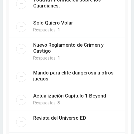
Guardianes.
Solo Quiero Volar
Respuestas:
1
Nuevo Reglamento de Crimen y
Castigo
Respuestas:
1
Mando para elite dangerosu u otros
juegos
Actualización Capítulo 1 Beyond
Respuestas:
3
Revista del Universo ED