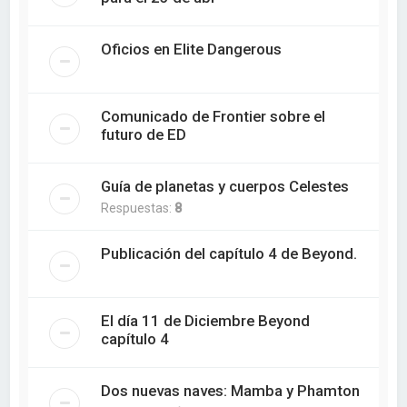
Oficios en Elite Dangerous
Comunicado de Frontier sobre el
futuro de ED
Guía de planetas y cuerpos Celestes
Respuestas:
8
Publicación del capítulo 4 de Beyond.
El día 11 de Diciembre Beyond
capítulo 4
Dos nuevas naves: Mamba y Phamton