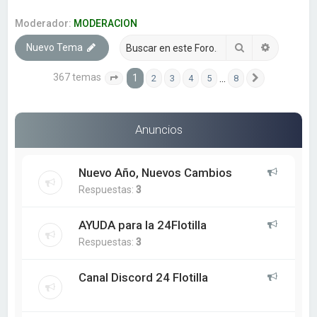
a
r
Moderador:
MODERACION
Buscar
Búsqueda
Nuevo Tema
367 temas
1
…
2
3
4
5
8
Página
1
de
8
Siguiente
Anuncios
Nuevo Año, Nuevos Cambios
Respuestas:
3
AYUDA para la 24Flotilla
Respuestas:
3
Canal Discord 24 Flotilla