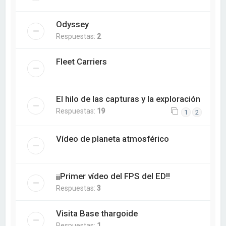
Odyssey
Respuestas:
2
Fleet Carriers
El hilo de las capturas y la exploración
Respuestas:
19
1
2
Vídeo de planeta atmosférico
¡¡Primer vídeo del FPS del ED!!
Respuestas:
3
Visita Base thargoide
Respuestas:
1