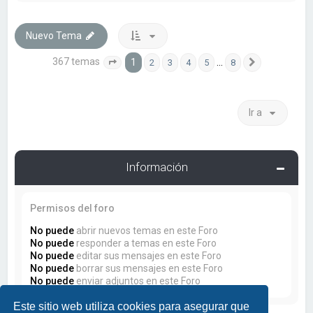
Nuevo Tema
367 temas
1
…
2
3
4
5
8
Página
1
de
8
Siguiente
Ir a
Información
Permisos del foro
No puede
abrir nuevos temas en este Foro
No puede
responder a temas en este Foro
No puede
editar sus mensajes en este Foro
No puede
borrar sus mensajes en este Foro
No puede
enviar adjuntos en este Foro
Este sitio web utiliza cookies para asegurar que