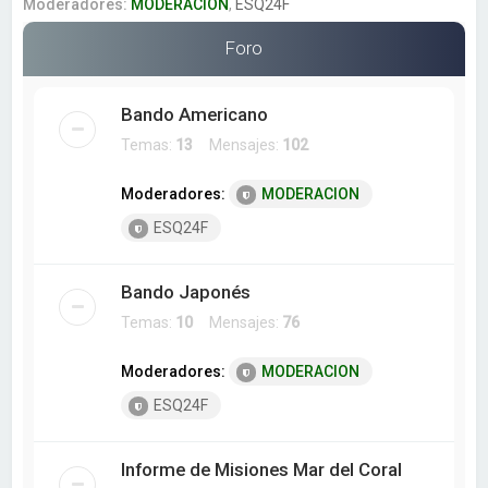
a
Moderadores:
MODERACION
,
ESQ24F
r
Foro
Bando Americano
Temas:
13
Mensajes:
102
Moderadores:
MODERACION
ESQ24F
Bando Japonés
Temas:
10
Mensajes:
76
Moderadores:
MODERACION
ESQ24F
Informe de Misiones Mar del Coral