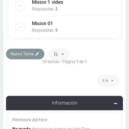
Mision 1 video
Respuestas:
2
Mision 01
Respuestas:
3
Nuevo Tema
10 temas • Página
1
de
1
Ir a
Información
Permisos del foro
No puede
abrir nuevos temas en este Foro