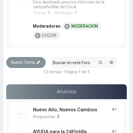
Foro destinado para los informes de la
campaña Mar del Coral.
Temas:
5
Mensajes:
7
Moderadores:
MODERACION
ESQ24F
Buscar
Búsqueda
Nuevo Tema
10 temas • Página
1
de
1
Anuncios
Nuevo Año, Nuevos Cambios
Respuestas:
3
AYUDA para la 24Flotilla