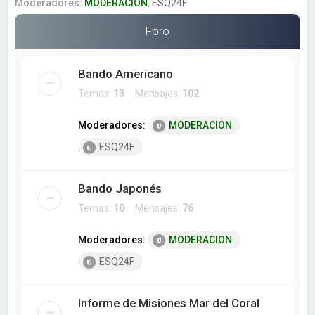
a
Moderadores:
MODERACION
,
ESQ24F
r
Foro
Bando Americano
Temas:
13
Mensajes:
102
Moderadores:
MODERACION
ESQ24F
Bando Japonés
Temas:
10
Mensajes:
76
Moderadores:
MODERACION
ESQ24F
Informe de Misiones Mar del Coral