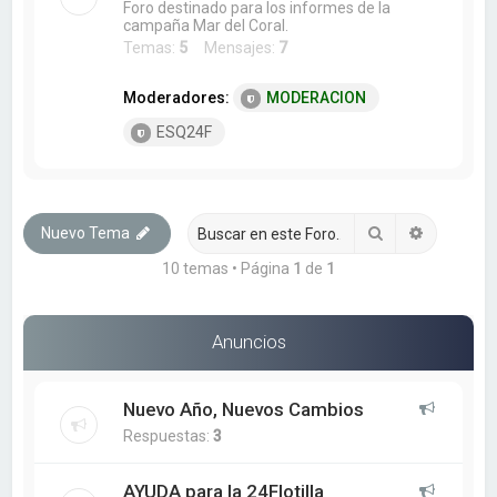
Foro destinado para los informes de la
campaña Mar del Coral.
Temas:
5
Mensajes:
7
Moderadores:
MODERACION
ESQ24F
Buscar
Búsqueda
Nuevo Tema
10 temas • Página
1
de
1
Anuncios
Nuevo Año, Nuevos Cambios
Respuestas:
3
AYUDA para la 24Flotilla