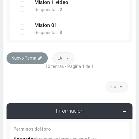
Mision 1 video
Respuestas:
2
Mision 01
Respuestas:
3
Nuevo Tema
10 temas • Página
1
de
1
Ir a
Información
Permisos del foro
No puede
abrir nuevos temas en este Foro