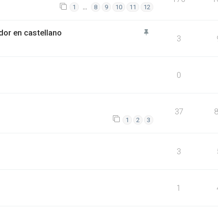
…
1
8
9
10
11
12
or en castellano
3
0
37
1
2
3
3
1