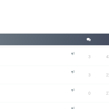
squeda avanzada
3
4
3
2
0
2