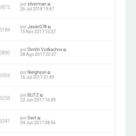
por
silverman
6872
26 Jul 2018 19:47
por
Javier078
5184
15 Nov 2017 15:37
por
Dimitri Vodkachov
6890
08 Ago 2017 20:37
por
Nielghson
6903
16 Jul 2017 21:49
por
BLITZ
5253
22 Jun 2017 16:49
por
Davt
6247
04 Jun 2017 08:56