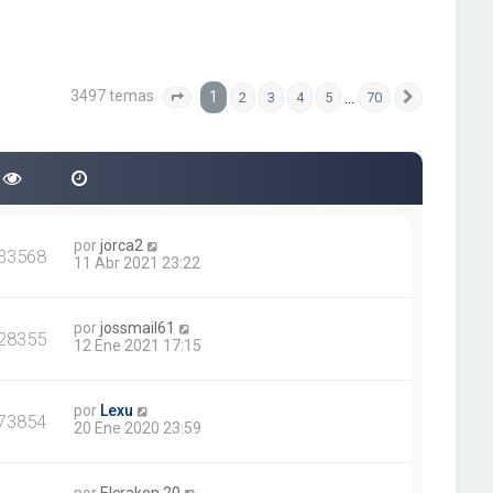
3497 temas
1
…
2
3
4
5
70
Página
1
de
70
Siguiente
por
jorca2
33568
11 Abr 2021 23:22
por
jossmail61
28355
12 Ene 2021 17:15
por
Lexu
73854
20 Ene 2020 23:59