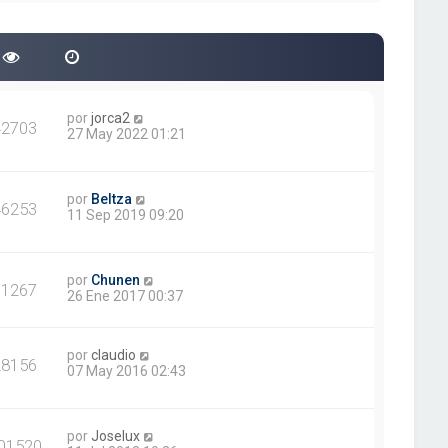
por
jorca2
42703
27 May 2022 01:21
por
Beltza
46253
11 Sep 2019 09:20
por
Chunen
11267
26 Ene 2017 00:37
por
claudio
28156
07 May 2016 02:43
por
Joselux
01520