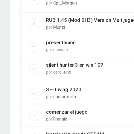
por
Cpt_Morgan
RUB 1.45 (Mod SH3) Version Multijugad
por
Muntz
presentacion
por
esovale
silent hunter 3 en win 10?
por
cero_uno
SH· Living 2020
por
ductorroella
comenzar el juego
por
Franaid