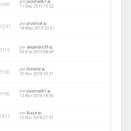
por
jossmail61
6936
11 Sep 2019 15:52
por
prostock
30247
18 May 2019 23:51
por
alejandro39
5319
05 Ene 2019 08:04
por
Drewitz
5556
25 Nov 2018 20:21
por
jossmail61
9790
13 Nov 2018 18:06
por
Buiza
5435
10 Nov 2018 21:31