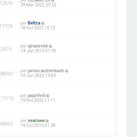
por
Elcraken.20
72676
29 Mar 2022 23:22
por
Beltza
17709
18 Oct 2021 12:12
por
ignasevick
22475
14 Jun 2013 01:33
por
james.aschenbach
388597
14 Jun 2023 19:02
por
jaspritvid
277170
19 Oct 2022 11:11
por
sealowe
28462
19 Oct 2014 21:28