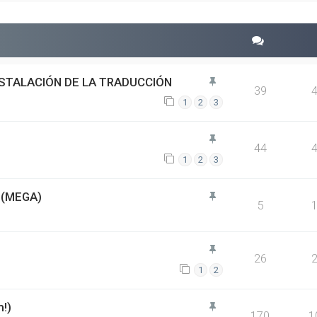
NSTALACIÓN DE LA TRADUCCIÓN
39
1
2
3
44
1
2
3
(MEGA)
5
26
1
2
m!)
170
1