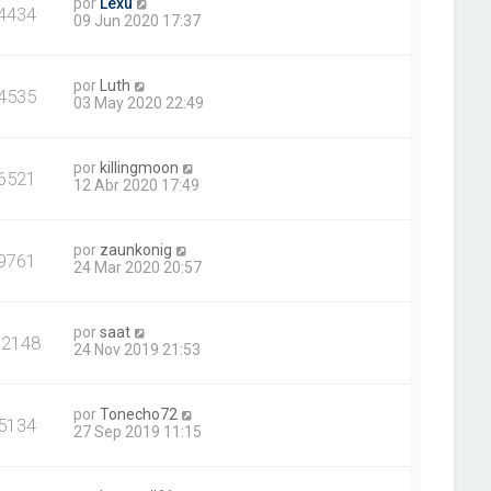
por
Lexu
4434
09 Jun 2020 17:37
por
Luth
4535
03 May 2020 22:49
por
killingmoon
6521
12 Abr 2020 17:49
por
zaunkonig
9761
24 Mar 2020 20:57
por
saat
12148
24 Nov 2019 21:53
por
Tonecho72
5134
27 Sep 2019 11:15