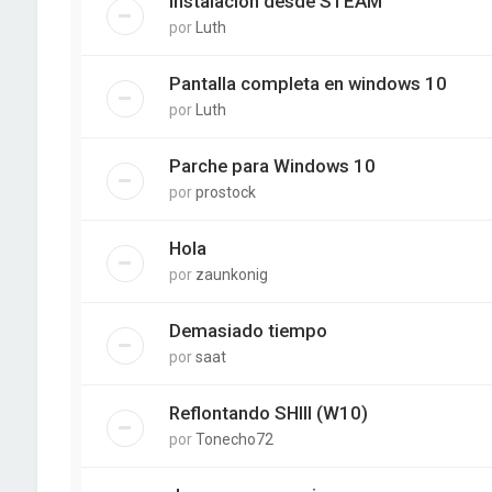
Instalacion desde STEAM
por
Luth
Pantalla completa en windows 10
por
Luth
Parche para Windows 10
por
prostock
Hola
por
zaunkonig
Demasiado tiempo
por
saat
Reflontando SHIII (W10)
por
Tonecho72