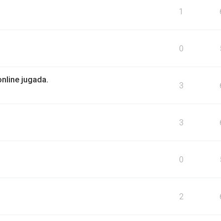
1
0
online jugada.
3
3
0
2