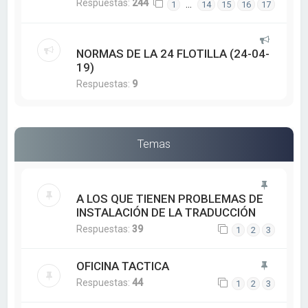
Respuestas:
244
…
1
14
15
16
17
NORMAS DE LA 24 FLOTILLA (24-04-
19)
Respuestas:
9
Temas
A LOS QUE TIENEN PROBLEMAS DE
INSTALACIÓN DE LA TRADUCCIÓN
Respuestas:
39
1
2
3
OFICINA TACTICA
Respuestas:
44
1
2
3