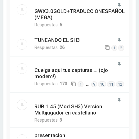
GWX3.0GOLD+TRADUCCIONESPAÑOL
(MEGA)
Respuestas:
5
TUNEANDO EL SH3
Respuestas:
26
1
2
Cuelga aqui tus capturas.... (ojo
modem!)
Respuestas:
170
…
1
9
10
11
12
RUB 1.45 (Mod SH3) Version
Multijugador en castellano
Respuestas:
3
presentacion