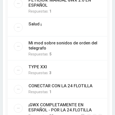
ESPAÑOL
Respuestas:
1
Salud ¡
Mi mod sobre sonidos de orden del
telegrafo
Respuestas:
5
TYPE XXI
Respuestas:
3
CONECTAR CON LA 24 FLOTILLA
Respuestas:
1
¡GWX COMPLETAMENTE EN
ESPAÑOL - POR LA 24.FLOTILLA