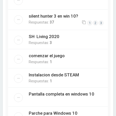
silent hunter 3 en win 10?
Respuestas:
37
1
2
3
SH· Living 2020
Respuestas:
3
comenzar el juego
Respuestas:
1
Instalacion desde STEAM
Respuestas:
1
Pantalla completa en windows 10
Parche para Windows 10