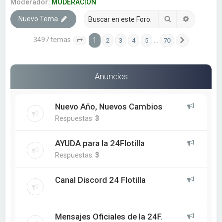
a
Moderador:
MODERACION
r
Buscar
Búsqueda
Nuevo Tema
3497 temas
1
…
2
3
4
5
70
Página
1
de
70
Siguiente
Anuncios
Nuevo Año, Nuevos Cambios
Respuestas:
3
AYUDA para la 24Flotilla
Respuestas:
3
Canal Discord 24 Flotilla
Mensajes Oficiales de la 24F.