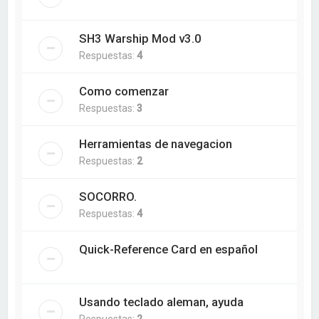
SH3 Warship Mod v3.0
Respuestas:
4
Como comenzar
Respuestas:
3
Herramientas de navegacion
Respuestas:
2
SOCORRO.
Respuestas:
4
Quick-Reference Card en español
Usando teclado aleman, ayuda
Respuestas:
2