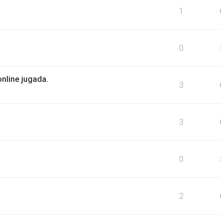
1
0
online jugada.
3
3
0
2