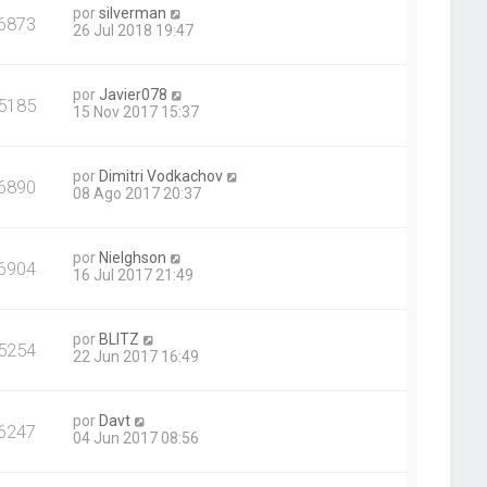
por
silverman
6873
26 Jul 2018 19:47
por
Javier078
5185
15 Nov 2017 15:37
por
Dimitri Vodkachov
6890
08 Ago 2017 20:37
por
Nielghson
6904
16 Jul 2017 21:49
por
BLITZ
5254
22 Jun 2017 16:49
por
Davt
6247
04 Jun 2017 08:56