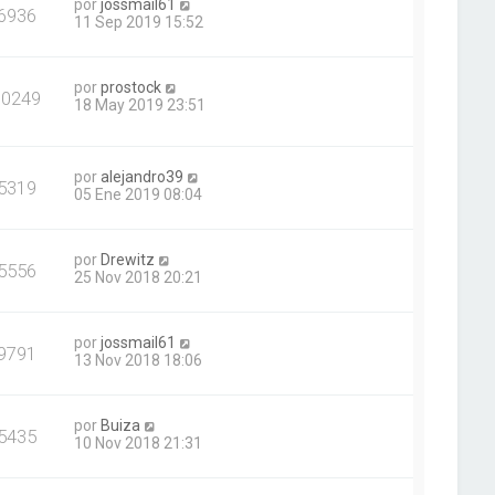
por
jossmail61
6936
11 Sep 2019 15:52
por
prostock
30249
18 May 2019 23:51
por
alejandro39
5319
05 Ene 2019 08:04
por
Drewitz
5556
25 Nov 2018 20:21
por
jossmail61
9791
13 Nov 2018 18:06
por
Buiza
5435
10 Nov 2018 21:31