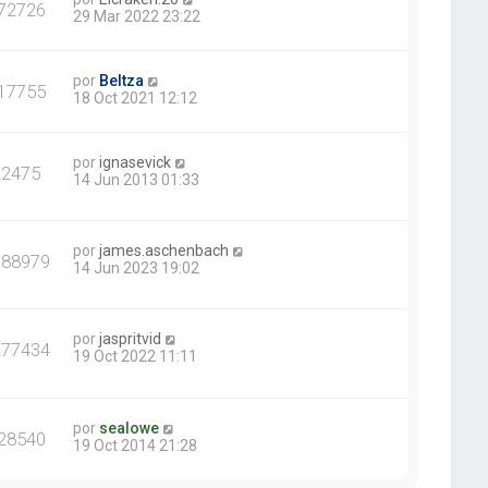
72726
29 Mar 2022 23:22
por
Beltza
17755
18 Oct 2021 12:12
por
ignasevick
22475
14 Jun 2013 01:33
por
james.aschenbach
388979
14 Jun 2023 19:02
por
jaspritvid
277434
19 Oct 2022 11:11
por
sealowe
28540
19 Oct 2014 21:28