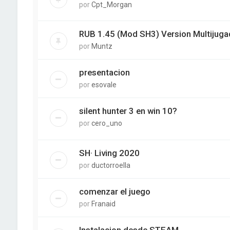
por
Cpt_Morgan
RUB 1.45 (Mod SH3) Version Multijugad
por
Muntz
presentacion
por
esovale
silent hunter 3 en win 10?
por
cero_uno
SH· Living 2020
por
ductorroella
comenzar el juego
por
Franaid
Instalacion desde STEAM