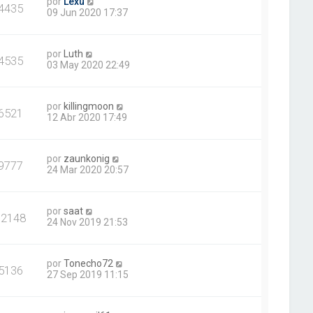
por
Lexu
4435
09 Jun 2020 17:37
por
Luth
4535
03 May 2020 22:49
por
killingmoon
6521
12 Abr 2020 17:49
por
zaunkonig
9777
24 Mar 2020 20:57
por
saat
12148
24 Nov 2019 21:53
por
Tonecho72
5136
27 Sep 2019 11:15