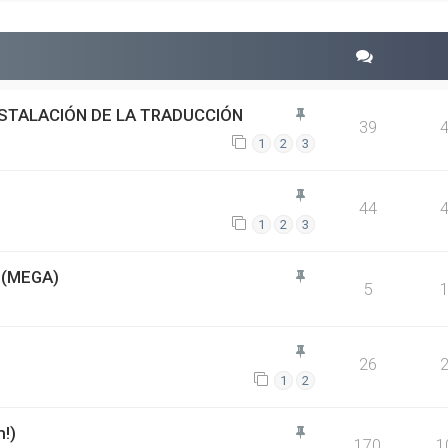
NSTALACIÓN DE LA TRADUCCIÓN
39
1
2
3
44
1
2
3
(MEGA)
5
26
1
2
m!)
170
1