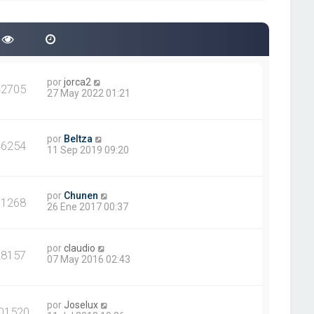
por
jorca2
42705
27 May 2022 01:21
por
Beltza
46254
11 Sep 2019 09:20
por
Chunen
11268
26 Ene 2017 00:37
por
claudio
28157
07 May 2016 02:43
por
Joselux
01520