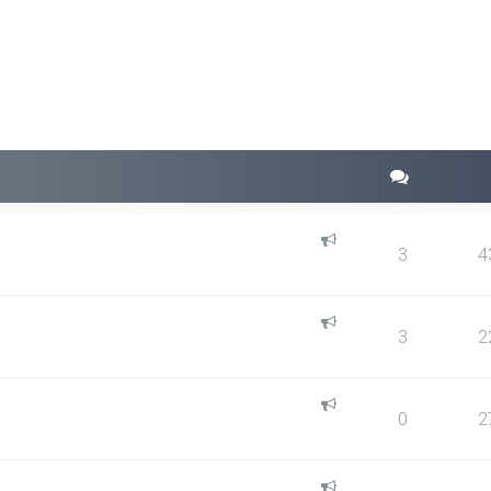
squeda avanzada
3
4
3
2
0
2