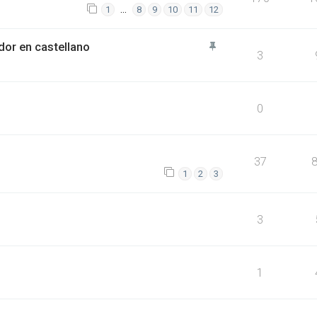
…
1
8
9
10
11
12
or en castellano
3
0
37
1
2
3
3
1