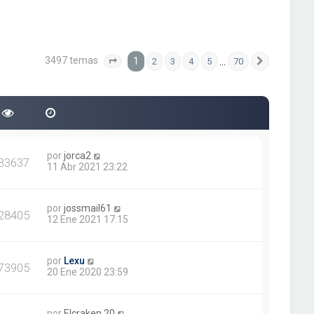
3497 temas
1
…
2
3
4
5
70
Página
1
de
70
Siguiente
por
jorca2
33637
11 Abr 2021 23:22
por
jossmail61
28405
12 Ene 2021 17:15
por
Lexu
73905
20 Ene 2020 23:59
por
Elcraken.20