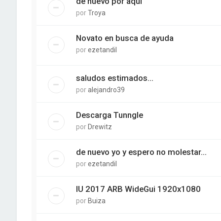
de nuevo por aqui
por
Troya
Novato en busca de ayuda
por
ezetandil
saludos estimados...
por
alejandro39
Descarga Tunngle
por
Drewitz
de nuevo yo y espero no molestar...
por
ezetandil
IU 2017 ARB WideGui 1920x1080
por
Buiza