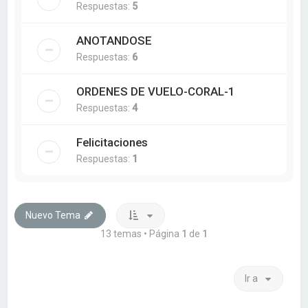
Respuestas:
5
ANOTANDOSE
Respuestas:
6
ORDENES DE VUELO-CORAL-1
Respuestas:
4
Felicitaciones
Respuestas:
1
Nuevo Tema
13 temas • Página
1
de
1
Ir a