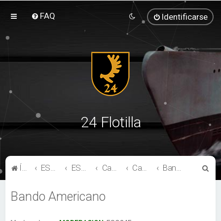
FAQ
Identificarse
24 Flotilla
B
Índice general
ESCUADRÓN 24F
ESCUADRÓN 24F IL2-1946
Campañas y Misiones
Campaña Mar del Coral
Bando Americano
u
Bando Americano
s
c