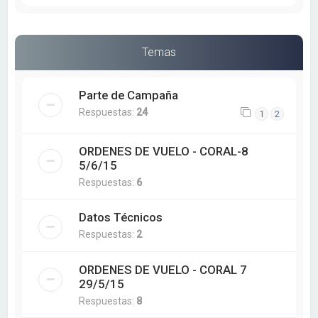
Temas
Parte de Campaña
Respuestas:
24
1
2
ORDENES DE VUELO - CORAL-8
5/6/15
Respuestas:
6
Datos Técnicos
Respuestas:
2
ORDENES DE VUELO - CORAL 7
29/5/15
Respuestas:
8