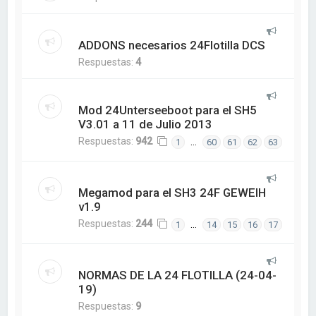
ADDONS necesarios 24Flotilla DCS
Respuestas:
4
Mod 24Unterseeboot para el SH5
V3.01 a 11 de Julio 2013
Respuestas:
942
…
1
60
61
62
63
Megamod para el SH3 24F GEWEIH
v1.9
Respuestas:
244
…
1
14
15
16
17
NORMAS DE LA 24 FLOTILLA (24-04-
19)
Respuestas:
9