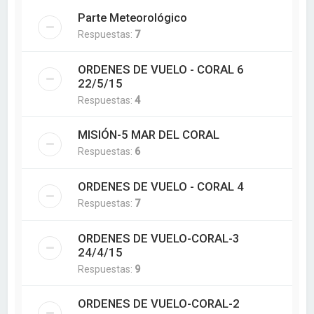
Parte Meteorológico
Respuestas:
7
ORDENES DE VUELO - CORAL 6
22/5/15
Respuestas:
4
MISIÓN-5 MAR DEL CORAL
Respuestas:
6
ORDENES DE VUELO - CORAL 4
Respuestas:
7
ORDENES DE VUELO-CORAL-3
24/4/15
Respuestas:
9
ORDENES DE VUELO-CORAL-2