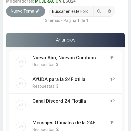
a
Moderadores:
MODERACION
,
ESQ24F
r
Buscar
Búsqueda
Nuevo Tema
13 temas • Página
1
de
1
Anuncios
Nuevo Año, Nuevos Cambios
Respuestas:
3
AYUDA para la 24Flotilla
Respuestas:
3
Canal Discord 24 Flotilla
Mensajes Oficiales de la 24F.
Respuestas:
2