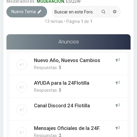
a
Moderadores:
MODERACION
,
ESQ24F
r
Buscar
Búsqueda
Nuevo Tema
13 temas • Página
1
de
1
Anuncios
Nuevo Año, Nuevos Cambios
Respuestas:
3
AYUDA para la 24Flotilla
Respuestas:
3
Canal Discord 24 Flotilla
Mensajes Oficiales de la 24F.
Respuestas:
2