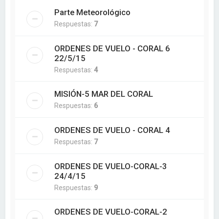
Parte Meteorológico
Respuestas:
7
ORDENES DE VUELO - CORAL 6
22/5/15
Respuestas:
4
MISIÓN-5 MAR DEL CORAL
Respuestas:
6
ORDENES DE VUELO - CORAL 4
Respuestas:
7
ORDENES DE VUELO-CORAL-3
24/4/15
Respuestas:
9
ORDENES DE VUELO-CORAL-2