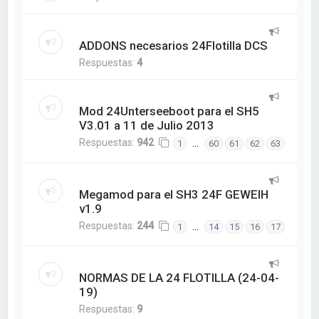
ADDONS necesarios 24Flotilla DCS
Respuestas:
4
Mod 24Unterseeboot para el SH5
V3.01 a 11 de Julio 2013
Respuestas:
942
…
1
60
61
62
63
Megamod para el SH3 24F GEWEIH
v1.9
Respuestas:
244
…
1
14
15
16
17
NORMAS DE LA 24 FLOTILLA (24-04-
19)
Respuestas:
9