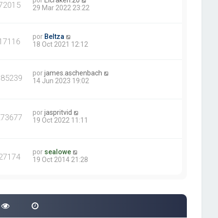
por
Elcraken.20
72015
29 Mar 2022 23:22
por
Beltza
17116
18 Oct 2021 12:12
por
james.aschenbach
385239
14 Jun 2023 19:02
por
jaspritvid
273677
19 Oct 2022 11:11
por
sealowe
27174
19 Oct 2014 21:28