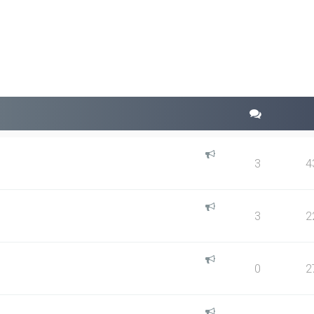
squeda avanzada
3
4
3
2
0
2