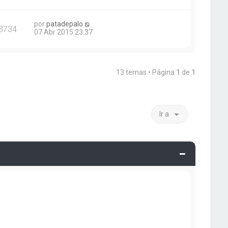
por
patadepalo
3734
07 Abr 2015 23:37
13 temas • Página
1
de
1
Ir a