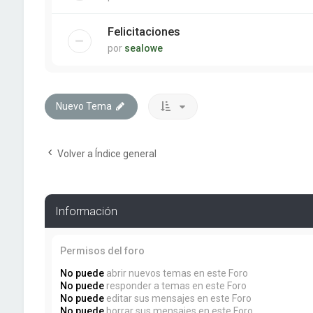
Felicitaciones
por
sealowe
Nuevo Tema
Volver a Índice general
Información
Permisos del foro
No puede
abrir nuevos temas en este Foro
No puede
responder a temas en este Foro
No puede
editar sus mensajes en este Foro
No puede
borrar sus mensajes en este Foro