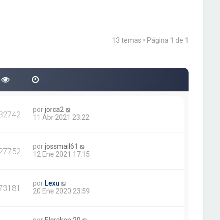
13 temas • Página
1
de
1
por
jorca2
32742
11 Abr 2021 23:22
por
jossmail61
27752
12 Ene 2021 17:15
por
Lexu
73181
20 Ene 2020 23:59