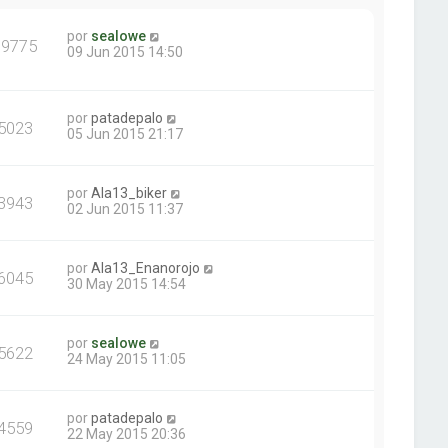
por
sealowe
39775
09 Jun 2015 14:50
por
patadepalo
5023
05 Jun 2015 21:17
por
Ala13_biker
3943
02 Jun 2015 11:37
por
Ala13_Enanorojo
6045
30 May 2015 14:54
por
sealowe
5622
24 May 2015 11:05
por
patadepalo
4559
22 May 2015 20:36