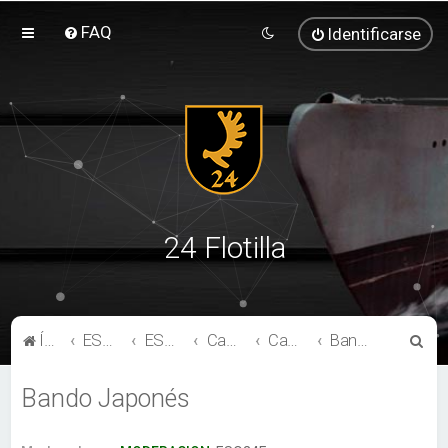
FAQ
Identificarse
24 Flotilla
B
Índice general
ESCUADRÓN 24F
ESCUADRÓN 24F IL2-1946
Campañas y Misiones
Campaña Mar del Coral
Bando Japonés
u
Bando Japonés
s
c