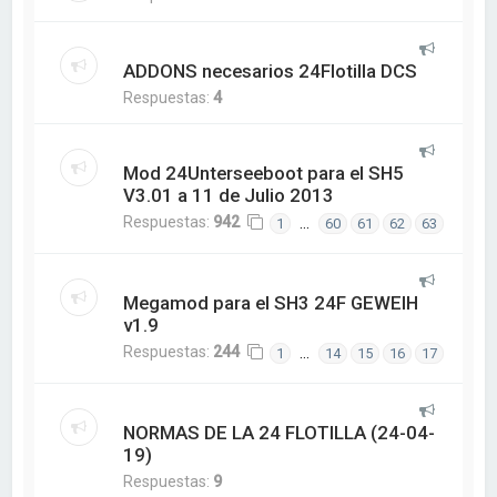
ADDONS necesarios 24Flotilla DCS
Respuestas:
4
Mod 24Unterseeboot para el SH5
V3.01 a 11 de Julio 2013
Respuestas:
942
…
1
60
61
62
63
Megamod para el SH3 24F GEWEIH
v1.9
Respuestas:
244
…
1
14
15
16
17
NORMAS DE LA 24 FLOTILLA (24-04-
19)
Respuestas:
9