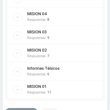
MISION 04
Respuestas:
8
MISION 03
Respuestas:
9
MISION 02
Respuestas:
7
Informes Ténicos
Respuestas:
6
MISION 01
Respuestas:
11