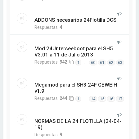
ADDONS necesarios 24Flotilla DCS
Respuestas:
4
Mod 24Unterseeboot para el SH5
V3.01 a 11 de Julio 2013
Respuestas:
942
…
1
60
61
62
63
Megamod para el SH3 24F GEWEIH
v1.9
Respuestas:
244
…
1
14
15
16
17
NORMAS DE LA 24 FLOTILLA (24-04-
19)
Respuestas:
9