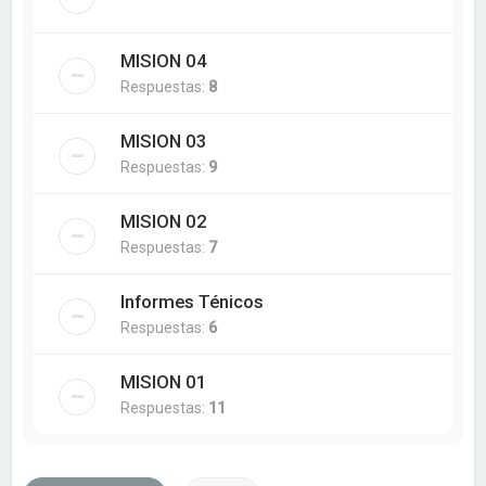
MISION 04
Respuestas:
8
MISION 03
Respuestas:
9
MISION 02
Respuestas:
7
Informes Ténicos
Respuestas:
6
MISION 01
Respuestas:
11