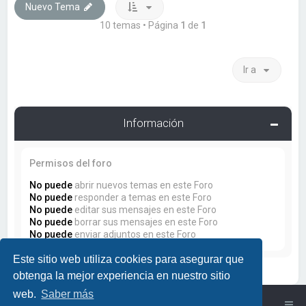
Nuevo Tema
10 temas • Página
1
de
1
Ir a
Información
Permisos del foro
No puede
abrir nuevos temas en este Foro
No puede
responder a temas en este Foro
No puede
editar sus mensajes en este Foro
No puede
borrar sus mensajes en este Foro
No puede
enviar adjuntos en este Foro
Este sitio web utiliza cookies para asegurar que
obtenga la mejor experiencia en nuestro sitio
web.
Saber más
Índice general