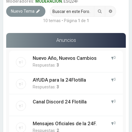
a
Moderadores:
MODERACION
,
ESQ24F
r
Buscar
Búsqueda
Nuevo Tema
10 temas • Página
1
de
1
Anuncios
Nuevo Año, Nuevos Cambios
Respuestas:
3
AYUDA para la 24Flotilla
Respuestas:
3
Canal Discord 24 Flotilla
Mensajes Oficiales de la 24F.
Respuestas:
2