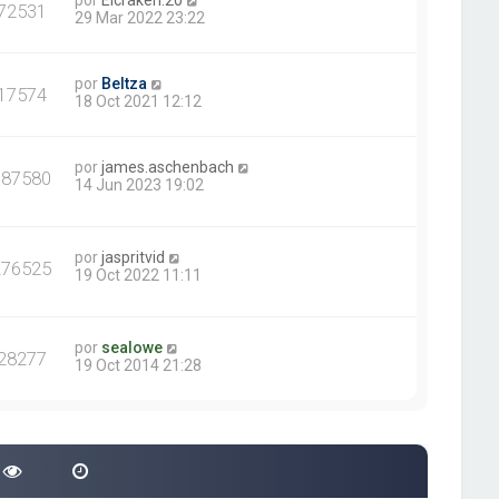
por
Elcraken.20
72531
29 Mar 2022 23:22
por
Beltza
17574
18 Oct 2021 12:12
por
james.aschenbach
387580
14 Jun 2023 19:02
por
jaspritvid
276525
19 Oct 2022 11:11
por
sealowe
28277
19 Oct 2014 21:28