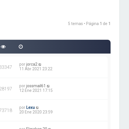
5 temas • Página
1
de
1
por
jorca2
33347
11 Abr 2021 23:22
por
jossmail61
28197
12 Ene 2021 17:15
por
Lexu
73718
20 Ene 2020 23:59