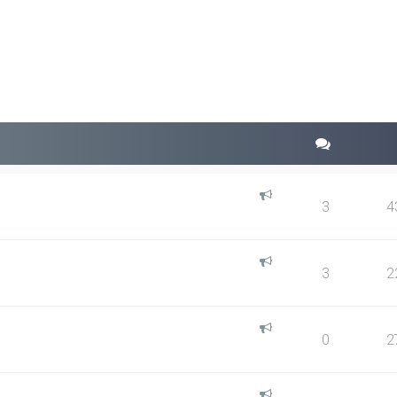
squeda avanzada
3
4
3
2
0
2