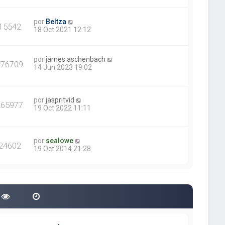
por
Beltza
15542
18 Oct 2021 12:12
por
james.aschenbach
376709
14 Jun 2023 19:02
por
jaspritvid
265977
19 Oct 2022 11:11
por
sealowe
24602
19 Oct 2014 21:28