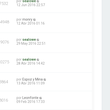
por
sealowe
7532
12 Jun 2016 22:57
por
monry
84948
12 Abr 2016 01:16
por
sealowe
19076
29 May 2016 22:51
por
sealowe
20275
28 Abr 2016 14:42
por
Espoz y Mina
3864
13 Abr 2016 11:09
por
Leonfonte
8016
09 Feb 2016 17:33