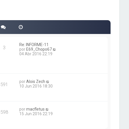
Re: INFORME-11
3
V
por
E69_Chopo67
e
04 Abr 2016 22:19
r
ú
l
t
i
V
m
por
Alois Zech
591
e
o
10 Jun 2016 18:30
r
m
ú
e
l
n
t
s
V
i
a
por
macfletus
598
e
m
j
15 Jun 2016 22:19
r
o
e
ú
m
l
e