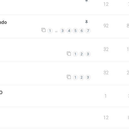
12
ndo
92
…
1
3
4
5
6
7
32
1
2
3
32
1
2
3
O
1
12