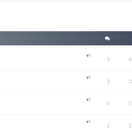
squeda avanzada
3
4
3
2
0
2
2
2