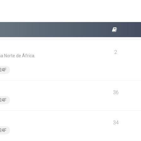
2
a Norte de África.
24F
36
24F
34
24F