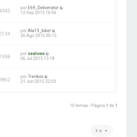
por
E69_Deliverator
4943
12 Sep 2015 16:56
por
Ala13_biker
5134
26 Ago 2015 00:12
por
sealowe
7498
06 Jul 2015 13:18
por
Trenkos
3862
21 Jun 2015 22:03
10 temas • Página
1
de
1
Ir a