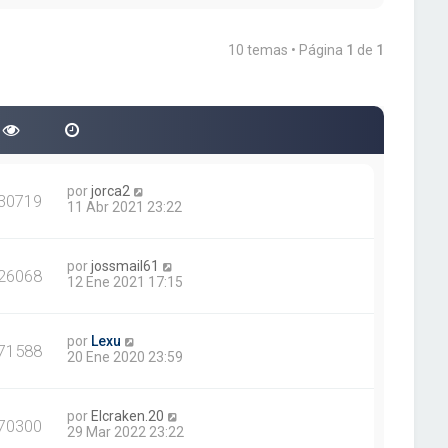
t
n
i
s
m
a
10 temas • Página
1
de
1
o
j
m
e
e
n
s
a
j
e
por
jorca2
30719
11 Abr 2021 23:22
por
jossmail61
26068
12 Ene 2021 17:15
por
Lexu
71588
20 Ene 2020 23:59
por
Elcraken.20
70300
29 Mar 2022 23:22