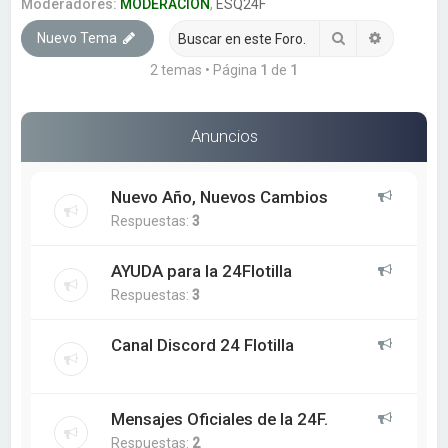
a
Moderadores:
MODERACION
,
ESQ24F
r
Buscar
Búsqueda
Nuevo Tema
2 temas • Página
1
de
1
Anuncios
Nuevo Año, Nuevos Cambios
Respuestas:
3
AYUDA para la 24Flotilla
Respuestas:
3
Canal Discord 24 Flotilla
Mensajes Oficiales de la 24F.
Respuestas:
2