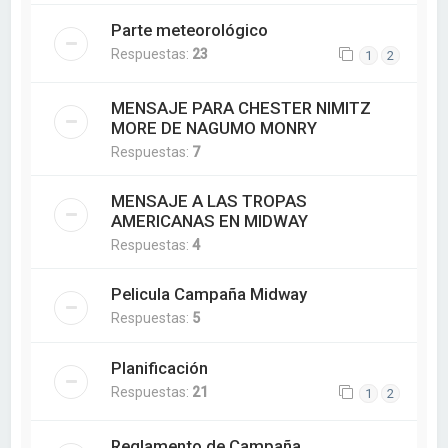
Parte meteorológico
Respuestas:
23
1
2
MENSAJE PARA CHESTER NIMITZ
MORE DE NAGUMO MONRY
Respuestas:
7
MENSAJE A LAS TROPAS
AMERICANAS EN MIDWAY
Respuestas:
4
Pelicula Campaña Midway
Respuestas:
5
Planificación
Respuestas:
21
1
2
Reglamento de Campaña