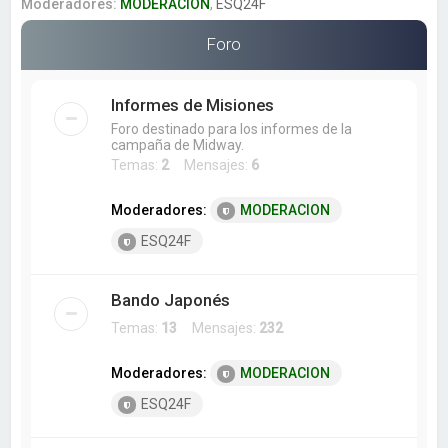
a
Moderadores:
MODERACION
,
ESQ24F
r
Foro
Informes de Misiones
Foro destinado para los informes de la
campaña de Midway.
Temas:
2
Mensajes:
6
Moderadores:
MODERACION
ESQ24F
Bando Japonés
Temas:
13
Mensajes:
232
Moderadores:
MODERACION
ESQ24F