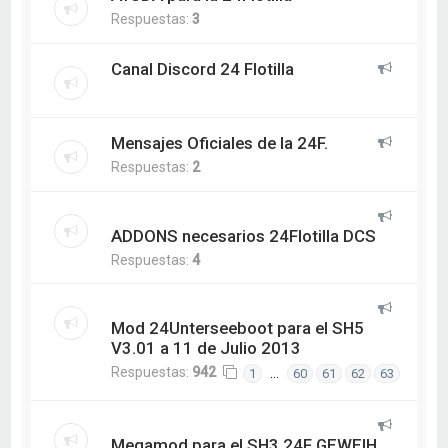
Respuestas:
3
Canal Discord 24 Flotilla
Mensajes Oficiales de la 24F.
Respuestas:
2
ADDONS necesarios 24Flotilla DCS
Respuestas:
4
Mod 24Unterseeboot para el SH5
V3.01 a 11 de Julio 2013
Respuestas:
942
…
1
60
61
62
63
Megamod para el SH3 24F GEWEIH