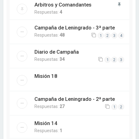
Arbitros y Comandantes
Respuestas:
4
Campaña de Leningrado - 3ª parte
Respuestas:
48
1
2
3
4
Diario de Campaña
Respuestas:
34
1
2
3
Misión 18
Campaña de Leningrado - 2ª parte
Respuestas:
27
1
2
Misión 14
Respuestas:
1