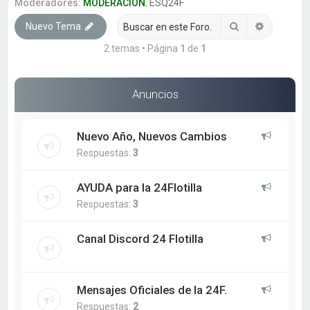
a
Moderadores:
MODERACION
,
ESQ24F
r
Buscar
Búsqueda
Nuevo Tema
2 temas • Página
1
de
1
Anuncios
Nuevo Año, Nuevos Cambios
Respuestas:
3
AYUDA para la 24Flotilla
Respuestas:
3
Canal Discord 24 Flotilla
Mensajes Oficiales de la 24F.
Respuestas:
2