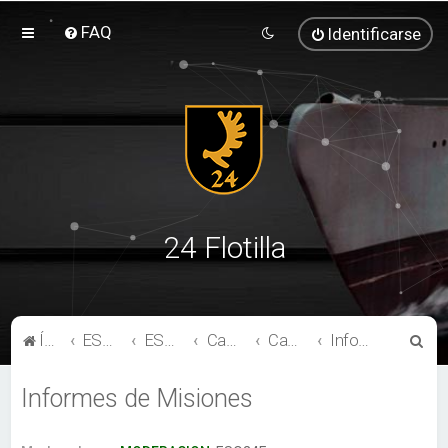
FAQ
Identificarse
24 Flotilla
B
Índice general
ESCUADRÓN 24F
ESCUADRÓN 24F IL2-1946
Campañas y Misiones
Campaña de Leningrado
Informes de Misiones
u
Informes de Misiones
s
c