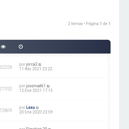
2 temas • Página
1
de
1
por
jorca2
32259
11 Abr 2021 23:22
por
jossmail61
27352
12 Ene 2021 17:15
por
Lexu
72809
20 Ene 2020 23:59