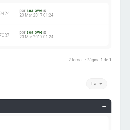
por
sealowe
9424
20 Mar 2017 01:24
por
sealowe
7087
20 Mar 2017 01:24
2 temas • Página
1
de
1
Ir a