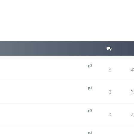
squeda avanzada
3
4
3
2
0
2