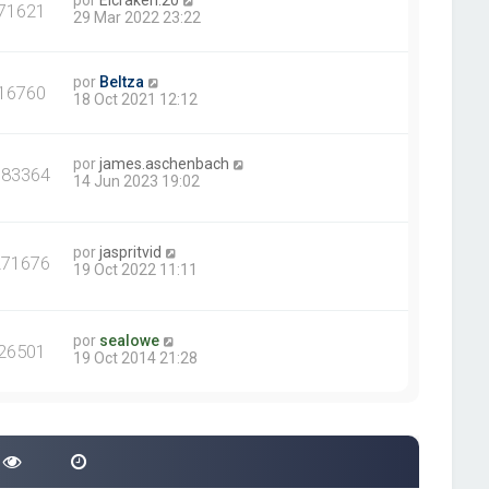
por
Elcraken.20
71621
29 Mar 2022 23:22
por
Beltza
16760
18 Oct 2021 12:12
por
james.aschenbach
383364
14 Jun 2023 19:02
por
jaspritvid
271676
19 Oct 2022 11:11
por
sealowe
26501
19 Oct 2014 21:28