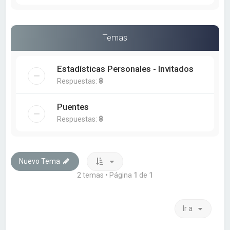
Temas
Estadísticas Personales - Invitados
Respuestas:
8
Puentes
Respuestas:
8
Nuevo Tema
2 temas • Página
1
de
1
Ir a