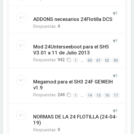
ADDONS necesarios 24Flotilla DCS
Respuestas:
4
Mod 24Unterseeboot para el SH5
V3.01 a 11 de Julio 2013
Respuestas:
942
…
1
60
61
62
63
Megamod para el SH3 24F GEWEIH
v1.9
Respuestas:
244
…
1
14
15
16
17
NORMAS DE LA 24 FLOTILLA (24-04-
19)
Respuestas:
9