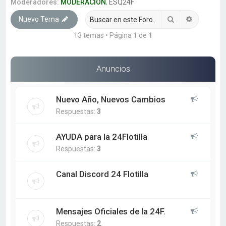
a
Moderadores:
MODERACION
,
ESQ24F
r
Buscar
Búsqueda
Nuevo Tema
13 temas • Página
1
de
1
Anuncios
Nuevo Año, Nuevos Cambios
Respuestas:
3
AYUDA para la 24Flotilla
Respuestas:
3
Canal Discord 24 Flotilla
Mensajes Oficiales de la 24F.
Respuestas:
2