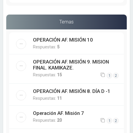
Temas
OPERACIÓN AF. MISIÓN 10
Respuestas:
5
OPERACIÓN AF. MISIÓN 9. MISION
FINAL. KAMIKAZE.
Respuestas:
15
1
2
OPERACIÓN AF. MISIÓN 8. DÍA D -1
Respuestas:
11
Operación AF. Misión 7
Respuestas:
20
1
2