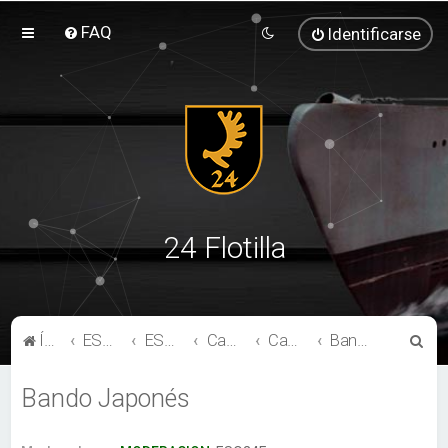
FAQ
Identificarse
24 Flotilla
B
Índice general
ESCUADRÓN 24F
ESCUADRÓN 24F IL2-1946
Campañas y Misiones
Campaña de Midway
Bando Japonés
u
Bando Japonés
s
c