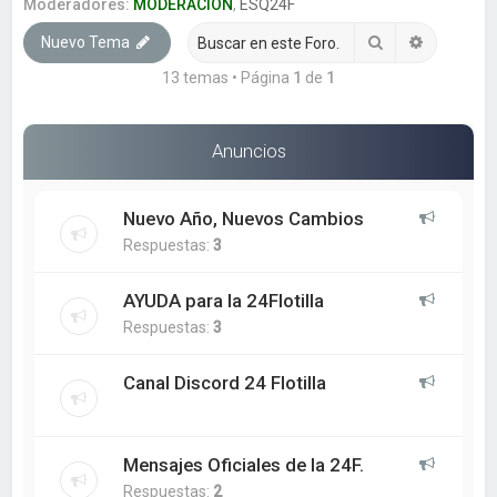
a
Moderadores:
MODERACION
,
ESQ24F
r
Buscar
Búsqueda
Nuevo Tema
13 temas • Página
1
de
1
Anuncios
Nuevo Año, Nuevos Cambios
Respuestas:
3
AYUDA para la 24Flotilla
Respuestas:
3
Canal Discord 24 Flotilla
Mensajes Oficiales de la 24F.
Respuestas:
2