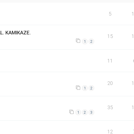
5
AL. KAMIKAZE.
15
1
2
11
20
1
2
35
1
2
3
12