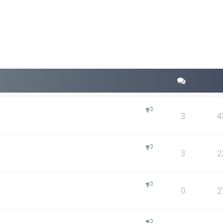
squeda avanzada
3
4
3
2
0
2