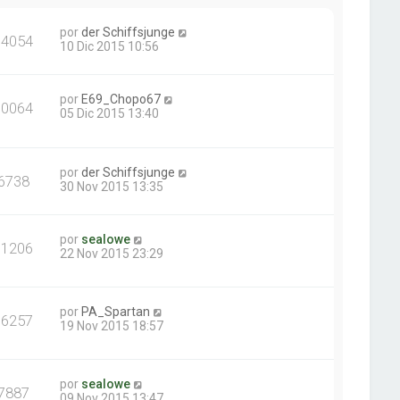
por
der Schiffsjunge
14054
10 Dic 2015 10:56
por
E69_Chopo67
10064
05 Dic 2015 13:40
por
der Schiffsjunge
6738
30 Nov 2015 13:35
por
sealowe
11206
22 Nov 2015 23:29
por
PA_Spartan
16257
19 Nov 2015 18:57
por
sealowe
7887
09 Nov 2015 13:47