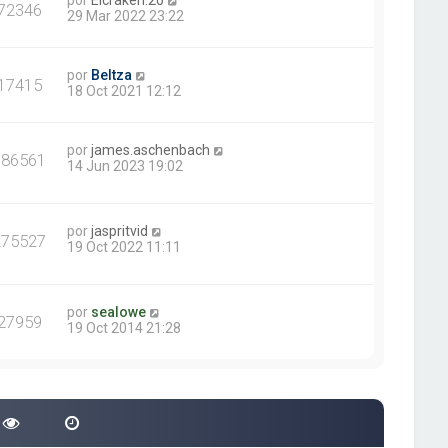
por
Elcraken.20
72346
29 Mar 2022 23:22
por
Beltza
17415
18 Oct 2021 12:12
por
james.aschenbach
386561
14 Jun 2023 19:02
por
jaspritvid
275527
19 Oct 2022 11:11
por
sealowe
27959
19 Oct 2014 21:28