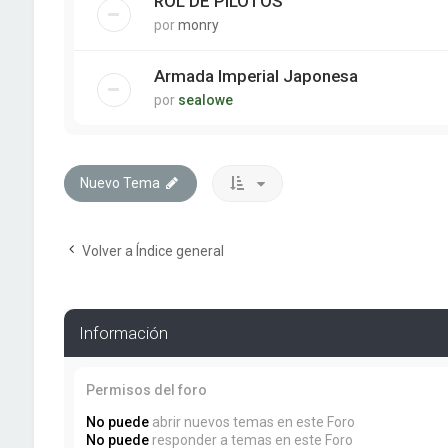
ROL DE PILOTOS
por
monry
Armada Imperial Japonesa
por
sealowe
Nuevo Tema
Volver a Índice general
Información
Permisos del foro
No puede
abrir nuevos temas en este Foro
No puede
responder a temas en este Foro