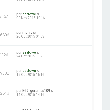
por
sealowe
9057
02 Nov 2015 19:16
por
monry
16806
26 Oct 2015 01:08
por
sealowe
4326
24 Oct 2015 11:25
por
sealowe
19032
17 Oct 2015 16:16
por
E69_geramos109
12843
14 Oct 2015 14:16