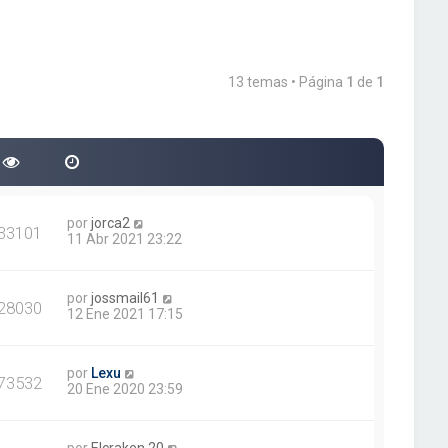
13 temas • Página
1
de
1
por
jorca2
33101
11 Abr 2021 23:22
por
jossmail61
28030
12 Ene 2021 17:15
por
Lexu
73532
20 Ene 2020 23:59