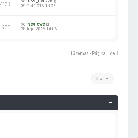
por
E69_Haukka
7423
09 Oct 2015 18:06
por
sealowe
4972
28 Ago 2015 14:06
13 temas • Página
1
de
1
Ir a