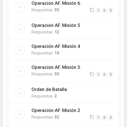
Operación AF. Misión 6.
Respuestas:
35
1
2
3
Operación AF. Misión 5
Respuestas:
12
Operación AF. Misión 4
Respuestas:
14
Operación AF. Misión 3.
Respuestas:
30
1
2
3
Orden de Batalla
Respuestas:
2
Operación AF. Misión 2
Respuestas:
32
1
2
3