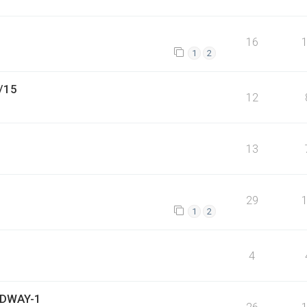
16
1
2
/15
12
13
29
1
2
4
IDWAY-1