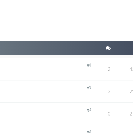
squeda avanzada
3
4
3
2
0
2