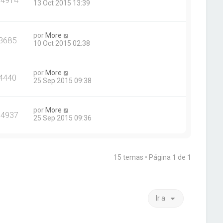
14914
13 Oct 2015 13:39
por
More
3685
10 Oct 2015 02:38
por
More
4440
25 Sep 2015 09:38
por
More
14937
25 Sep 2015 09:36
15 temas • Página
1
de
1
Ir a