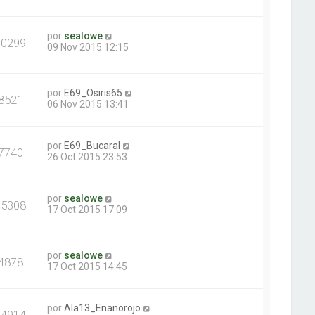
por
sealowe
10299
09 Nov 2015 12:15
por
E69_Osiris65
8521
06 Nov 2015 13:41
por
E69_Bucaral
7740
26 Oct 2015 23:53
por
sealowe
15308
17 Oct 2015 17:09
por
sealowe
4878
17 Oct 2015 14:45
por
Ala13_Enanorojo