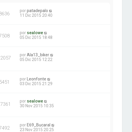
por
patadepalo
8636
11 Dic 2015 20:40
por
sealowe
7508
05 Dic 2015 18:48
por
Ala13_biker
12057
05 Dic 2015 12:22
por
Leonfonte
5451
03 Dic 2015 21:29
por
sealowe
17361
30 Nov 2015 10:35
por
E69_Bucaral
7492
23 Nov 2015 20:25