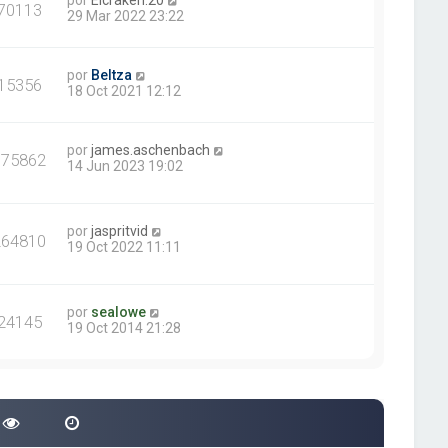
por
Elcraken.20
70113
29 Mar 2022 23:22
por
Beltza
15356
18 Oct 2021 12:12
por
james.aschenbach
375862
14 Jun 2023 19:02
por
jaspritvid
264810
19 Oct 2022 11:11
por
sealowe
24145
19 Oct 2014 21:28