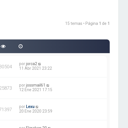
15 temas • Página
1
de
1
por
jorca2
30504
11 Abr 2021 23:22
por
jossmail61
25873
12 Ene 2021 17:15
por
Lexu
71397
20 Ene 2020 23:59