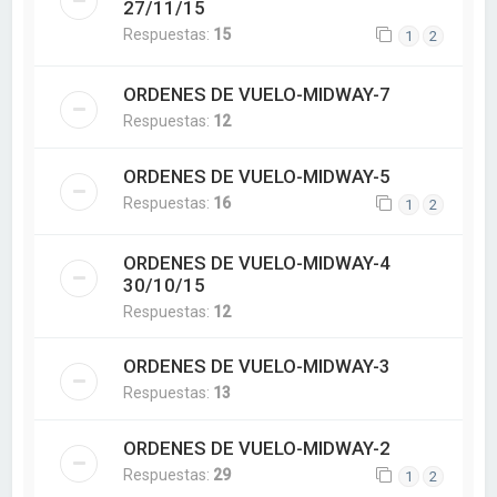
27/11/15
Respuestas:
15
1
2
ORDENES DE VUELO-MIDWAY-7
Respuestas:
12
ORDENES DE VUELO-MIDWAY-5
Respuestas:
16
1
2
ORDENES DE VUELO-MIDWAY-4
30/10/15
Respuestas:
12
ORDENES DE VUELO-MIDWAY-3
Respuestas:
13
ORDENES DE VUELO-MIDWAY-2
Respuestas:
29
1
2