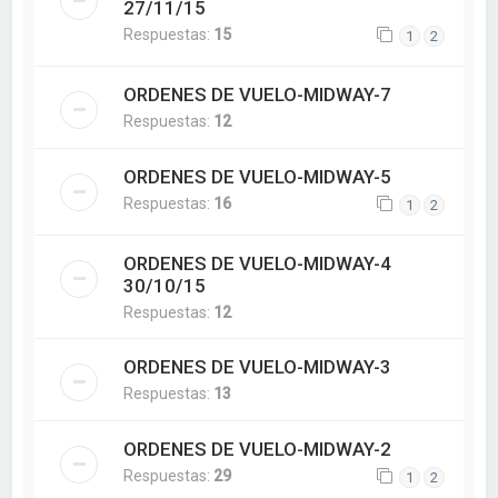
27/11/15
Respuestas:
15
1
2
ORDENES DE VUELO-MIDWAY-7
Respuestas:
12
ORDENES DE VUELO-MIDWAY-5
Respuestas:
16
1
2
ORDENES DE VUELO-MIDWAY-4
30/10/15
Respuestas:
12
ORDENES DE VUELO-MIDWAY-3
Respuestas:
13
ORDENES DE VUELO-MIDWAY-2
Respuestas:
29
1
2