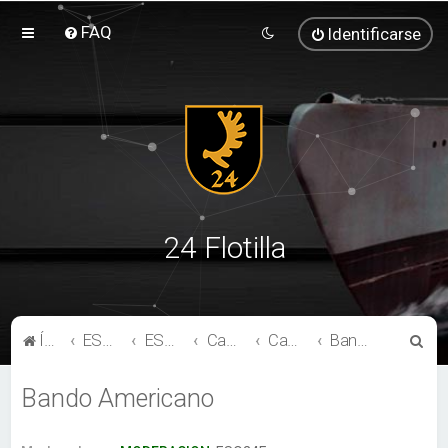
FAQ
Identificarse
24 Flotilla
B
Índice general
ESCUADRÓN 24F
ESCUADRÓN 24F IL2-1946
Campañas y Misiones
Campaña de Midway
Bando Americano
u
Bando Americano
s
c