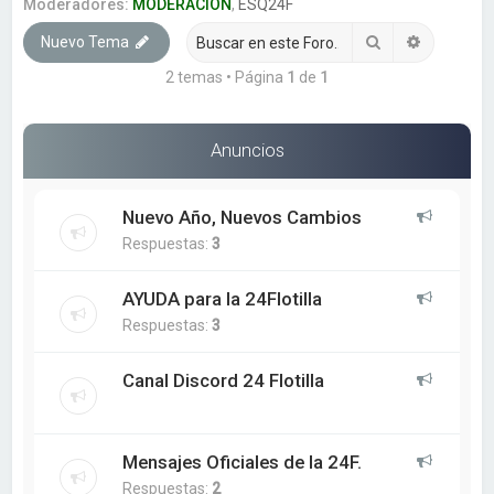
a
Moderadores:
MODERACION
,
ESQ24F
r
Buscar
Búsqueda
Nuevo Tema
2 temas • Página
1
de
1
Anuncios
Nuevo Año, Nuevos Cambios
Respuestas:
3
AYUDA para la 24Flotilla
Respuestas:
3
Canal Discord 24 Flotilla
Mensajes Oficiales de la 24F.
Respuestas:
2