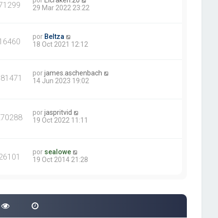
por
Elcraken.20
71299
29 Mar 2022 23:22
por
Beltza
16460
18 Oct 2021 12:12
por
james.aschenbach
381471
14 Jun 2023 19:02
por
jaspritvid
270288
19 Oct 2022 11:11
por
sealowe
26101
19 Oct 2014 21:28