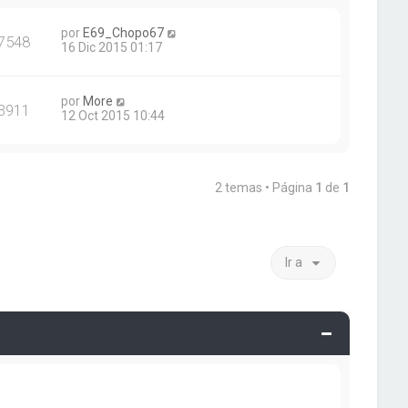
por
E69_Chopo67
7548
16 Dic 2015 01:17
por
More
3911
12 Oct 2015 10:44
2 temas • Página
1
de
1
Ir a