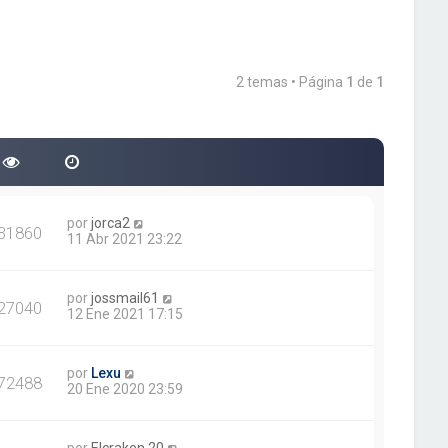
2 temas • Página
1
de
1
por
jorca2
31860
11 Abr 2021 23:22
por
jossmail61
27040
12 Ene 2021 17:15
por
Lexu
72488
20 Ene 2020 23:59