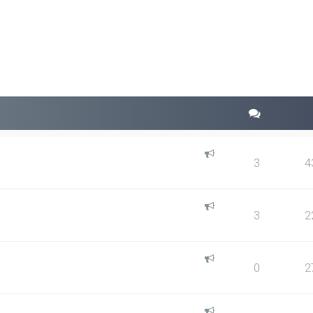
squeda avanzada
3
4
3
2
0
2