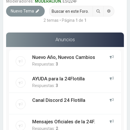
a
Moderadores:
MODERACION
,
ESQ24F
r
Buscar
Búsqueda
Nuevo Tema
2 temas • Página
1
de
1
Anuncios
Nuevo Año, Nuevos Cambios
Respuestas:
3
AYUDA para la 24Flotilla
Respuestas:
3
Canal Discord 24 Flotilla
Mensajes Oficiales de la 24F.
Respuestas:
2