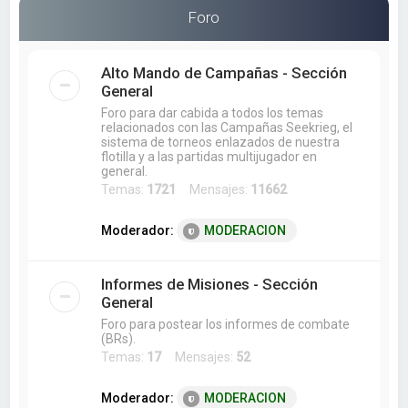
a
Foro
r
Alto Mando de Campañas - Sección
General
Foro para dar cabida a todos los temas
relacionados con las Campañas Seekrieg, el
sistema de torneos enlazados de nuestra
flotilla y a las partidas multijugador en
general.
Temas:
1721
Mensajes:
11662
Moderador:
MODERACION
Informes de Misiones - Sección
General
Foro para postear los informes de combate
(BRs).
Temas:
17
Mensajes:
52
Moderador:
MODERACION