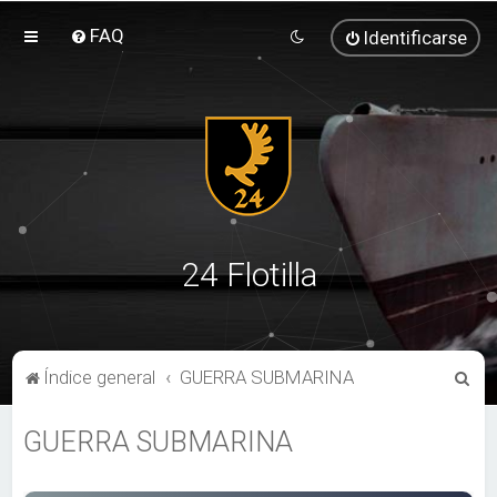
FAQ
Identificarse
24 Flotilla
B
Índice general
GUERRA SUBMARINA
u
GUERRA SUBMARINA
s
c