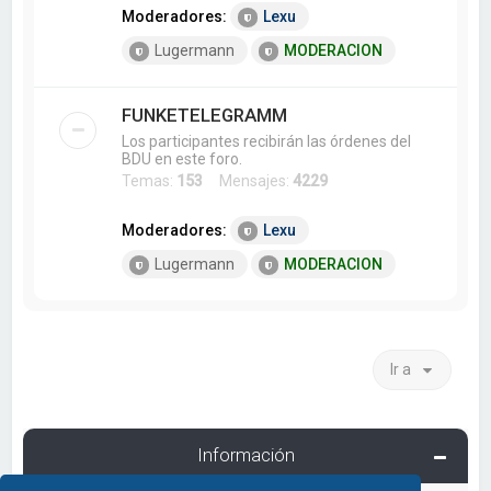
Moderadores:
Lexu
Lugermann
MODERACION
FUNKETELEGRAMM
Los participantes recibirán las órdenes del
BDU en este foro.
Temas:
153
Mensajes:
4229
Moderadores:
Lexu
Lugermann
MODERACION
Ir a
Información