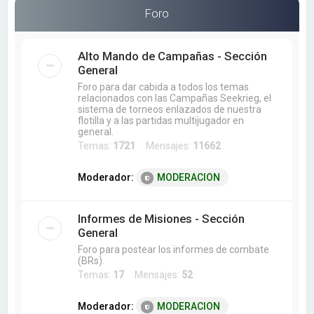
a
Foro
r
Alto Mando de Campañas - Sección
General
Foro para dar cabida a todos los temas
relacionados con las Campañas Seekrieg, el
sistema de torneos enlazados de nuestra
flotilla y a las partidas multijugador en
general.
Temas:
1721
Mensajes:
11662
Moderador:
MODERACION
Informes de Misiones - Sección
General
Foro para postear los informes de combate
(BRs).
Temas:
17
Mensajes:
52
Moderador:
MODERACION