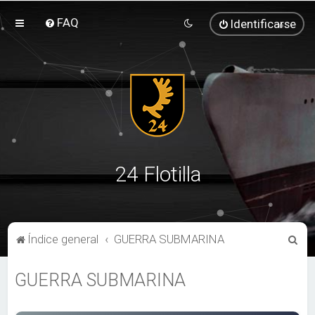
FAQ
Identificarse
24 Flotilla
B
Índice general
GUERRA SUBMARINA
u
GUERRA SUBMARINA
s
c