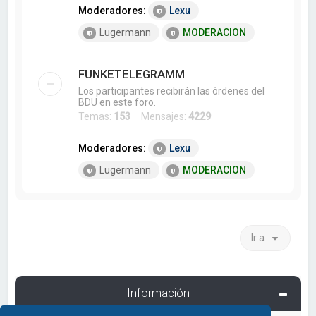
Moderadores:
Lexu
Lugermann
MODERACION
FUNKETELEGRAMM
Los participantes recibirán las órdenes del
BDU en este foro.
Temas:
153
Mensajes:
4229
Moderadores:
Lexu
Lugermann
MODERACION
Ir a
Información