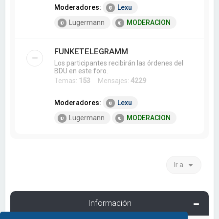
Moderadores:
Lexu
Lugermann
MODERACION
FUNKETELEGRAMM
Los participantes recibirán las órdenes del
BDU en este foro.
Temas:
153
Mensajes:
4229
Moderadores:
Lexu
Lugermann
MODERACION
Ir a
Información