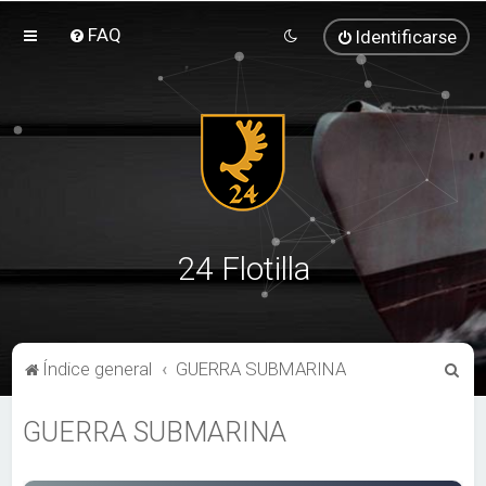
FAQ
Identificarse
24 Flotilla
B
Índice general
GUERRA SUBMARINA
u
GUERRA SUBMARINA
s
c