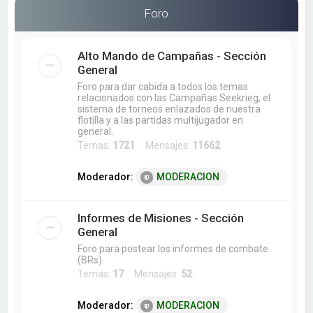
a
Foro
r
Alto Mando de Campañas - Sección
General
Foro para dar cabida a todos los temas
relacionados con las Campañas Seekrieg, el
sistema de torneos enlazados de nuestra
flotilla y a las partidas multijugador en
general.
Temas:
1721
Mensajes:
11662
Moderador:
MODERACION
Informes de Misiones - Sección
General
Foro para postear los informes de combate
(BRs).
Temas:
17
Mensajes:
52
Moderador:
MODERACION