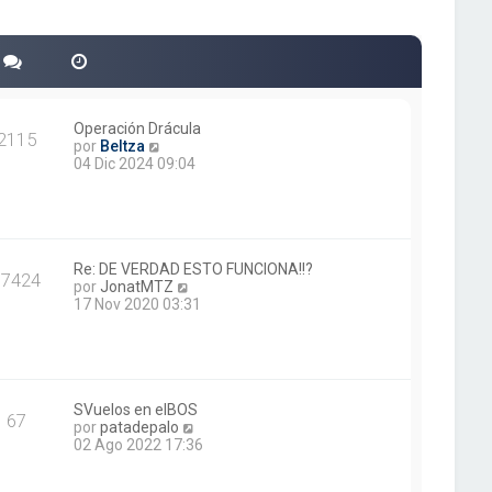
Operación Drácula
2115
V
por
Beltza
e
04 Dic 2024 09:04
r
ú
l
t
i
m
Re: DE VERDAD ESTO FUNCIONA!!?
17424
o
V
por
JonatMTZ
m
e
17 Nov 2020 03:31
e
r
n
ú
s
l
a
t
j
i
e
m
SVuelos en elBOS
67
o
V
por
patadepalo
m
e
02 Ago 2022 17:36
e
r
n
ú