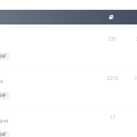
231
24F
2210
46
24F
17
ngrad
24F