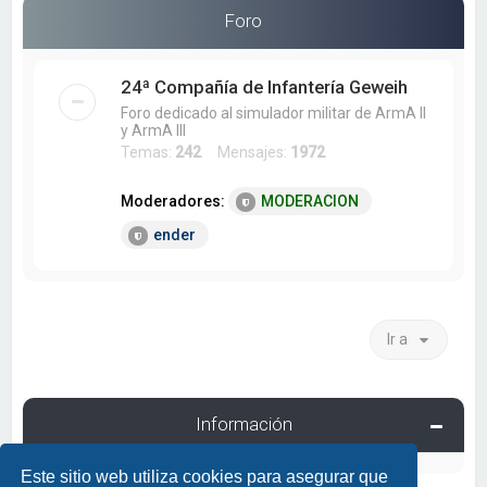
a
Foro
r
24ª Compañía de Infantería Geweih
Foro dedicado al simulador militar de ArmA II
y ArmA III
Temas:
242
Mensajes:
1972
Moderadores:
MODERACION
ender
Ir a
Información
Este sitio web utiliza cookies para asegurar que