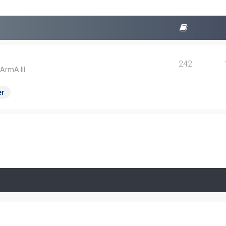
242
 ArmA III
er