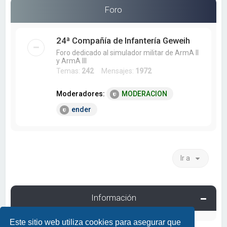
a
Foro
r
24ª Compañía de Infantería Geweih
Foro dedicado al simulador militar de ArmA II
y ArmA III
Temas:
242
Mensajes:
1972
Moderadores:
MODERACION
ender
Ir a
Información
Este sitio web utiliza cookies para asegurar que