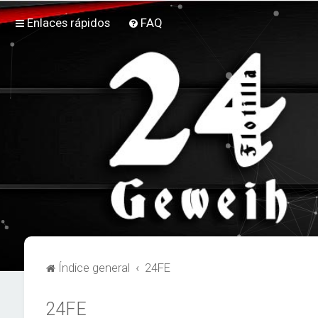
Enlaces rápidos
FAQ
Índice general
24FE
24FE