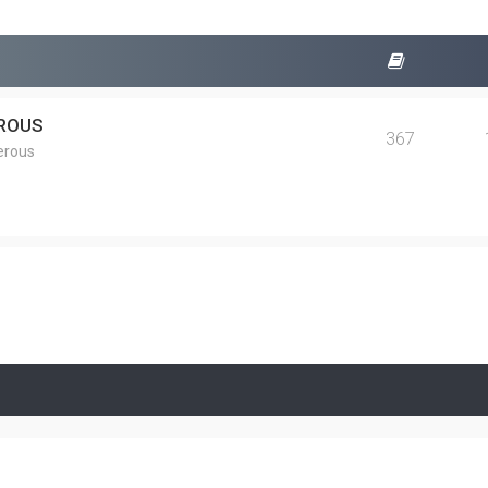
EROUS
367
erous