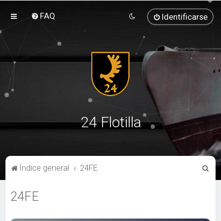
FAQ
Identificarse
24 Flotilla
B
Índice general
24FE
u
24FE
s
c